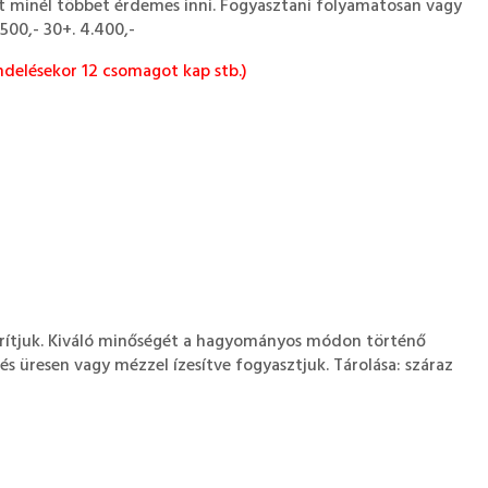
sőt minél többet érdemes inni. Fogyasztani folyamatosan vagy
.500,- 30+. 4.400,-
delésekor 12 csomagot kap stb.)
zárítjuk. Kiváló minőségét a hagyományos módon történő
, és üresen vagy mézzel ízesítve fogyasztjuk. Tárolása: száraz