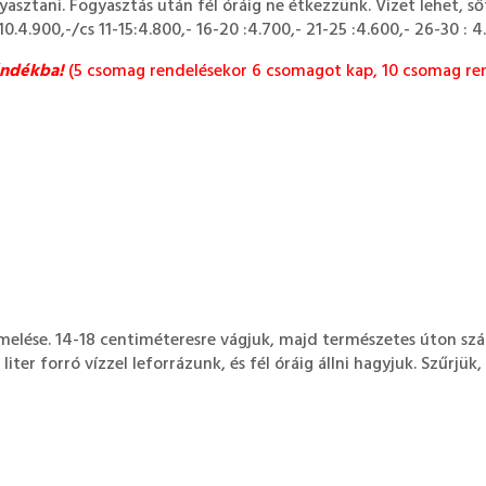
yasztani. Fogyasztás után fél óráig ne étkezzünk. Vizet lehet, 
0.4.900,-/cs 11-15:4.800,- 16-20 :4.700,- 21-25 :4.600,- 26-30 : 4
ándékba!
(5 csomag rendelésekor 6 csomagot kap, 10 csomag ren
ermelése. 14-18 centiméteresre vágjuk, majd természetes úton s
iter forró vízzel leforrázunk, és fél óráig állni hagyjuk. Szűrjük