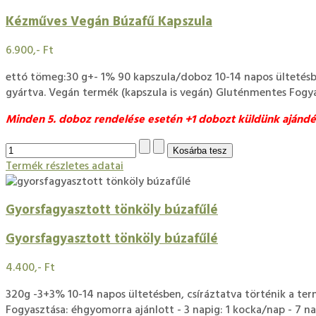
Kézműves Vegán Búzafű Kapszula
6.900,- Ft
ettó tömeg:30 g+- 1% 90 kapszula/doboz 10-14 napos ültetésben
gyártva. Vegán termék (kapszula is vegán) Gluténmentes Fogy
Minden 5. doboz rendelése esetén +1 dobozt küldünk ajánd
Termék részletes adatai
Gyorsfagyasztott tönköly búzafűlé
Gyorsfagyasztott tönköly búzafűlé
4.400,- Ft
320g -3+3% 10-14 napos ültetésben, csíráztatva történik a terme
Fogyasztása: éhgyomorra ajánlott - 3 napig: 1 kocka/nap - 7 n