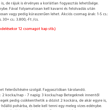
s, de rájuk is érvényes a korlátlan fogyasztás lehetősége.
nybe. Fával folyamatosan kell kavarni és felolvadás után
osan vagy pedig kúraszerűen lehet. Akciós csomag árak: 1-5 cs.:
s. 30+ cs.: 3.800,-Ft /cs.
delésekor 12 csomagot kap stb.)
et felerősítésére szolgál. Fagyasztóban tárolandó.
ig: 2 kocka/nap - 7 napig: 3 kocka/nap Betegeknek innentől
egek pedig csökkenthetik a dózist 2 kockára, de akár egyre is,
y hőálló pohárba, és bele kell tenni egy meleg vizes edénybe.