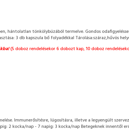
, hántolatlan tönkölybúzából termelve. Gondos odafigyeléssel,l
asztása: 3 db kapszula bő folyadékkal Tárolása:száraz,hűvös 
ékba!
(5 doboz rendelésekor 6 dobozt kap, 10 doboz rendeléseko
lése. Immunerősítésre, lúgosításra, illetve a legyengült szervez
apig: 2 kocka/nap - 7 napig: 3 kocka/nap Betegeknek innentől er