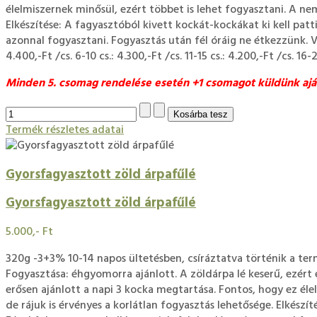
élelmiszernek minősül, ezért többet is lehet fogyasztani. A nem
Elkészítése: A fagyasztóból kivett kockát-kockákat ki kell patt
azonnal fogyasztani. Fogyasztás után fél óráig ne étkezzünk. V
4.400,-Ft /cs. 6-10 cs.: 4.300,-Ft /cs. 11-15 cs.: 4.200,-Ft /cs. 16-2
Minden 5. csomag rendelése esetén +1 csomagot küldünk aj
Termék részletes adatai
Gyorsfagyasztott zöld árpafűlé
Gyorsfagyasztott zöld árpafűlé
5.000,- Ft
320g -3+3% 10-14 napos ültetésben, csíráztatva történik a terme
Fogyasztása: éhgyomorra ajánlott. A zöldárpa lé keserű, ezért 
erősen ajánlott a napi 3 kocka megtartása. Fontos, hogy ez éle
de rájuk is érvényes a korlátlan fogyasztás lehetősége. Elkészí