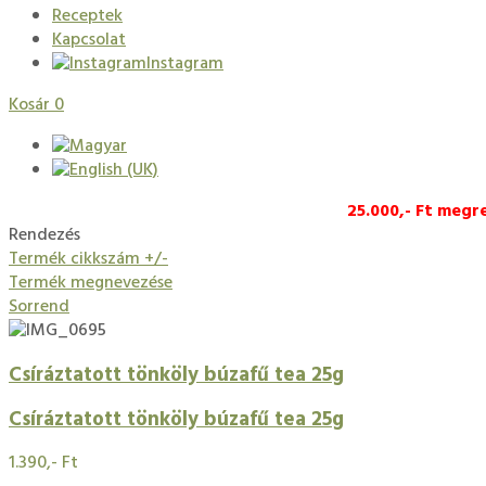
Receptek
Kapcsolat
Instagram
Kosár
0
25.000,- Ft megr
Rendezés
Termék cikkszám +/-
Termék megnevezése
Sorrend
Csíráztatott tönköly búzafű tea 25g
Csíráztatott tönköly búzafű tea 25g
1.390,- Ft