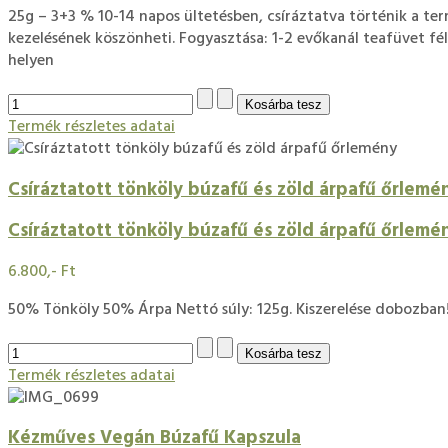
25g – 3+3 % 10-14 napos ültetésben, csíráztatva történik a t
kezelésének köszönheti. Fogyasztása: 1-2 evőkanál teafüvet fél l
helyen
Termék részletes adatai
Csíráztatott tönköly búzafű és zöld árpafű őrlemé
Csíráztatott tönköly búzafű és zöld árpafű őrlemé
6.800,- Ft
50% Tönköly 50% Árpa Nettó súly: 125g. Kiszerelése dobozban
Termék részletes adatai
Kézműves Vegán Búzafű Kapszula