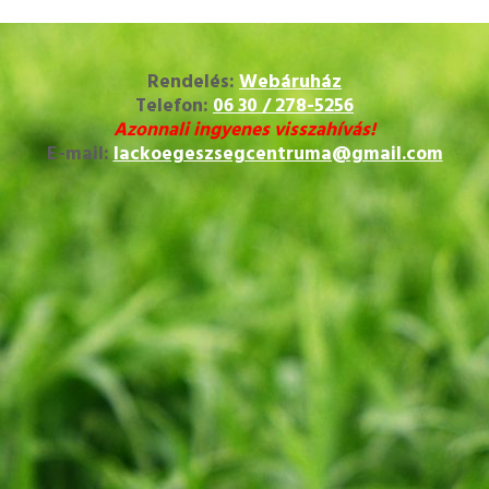
Rendelés:
Webáruház
Telefon:
06 30 / 278-5256
Azonnali ingyenes visszahívás!
E-mail:
lackoegeszsegcentruma@gmail.com