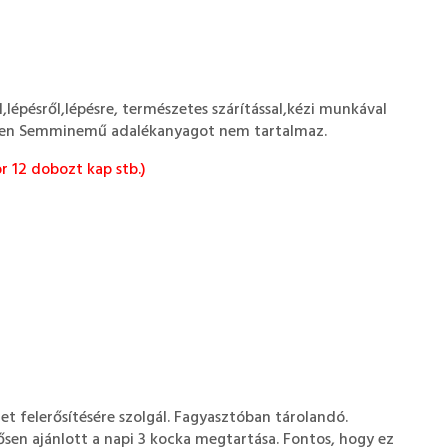
épésről,lépésre, természetes szárítással,kézi munkával
helyen Semminemű adalékanyagot nem tartalmaz.
r 12 dobozt kap stb.)
et felerősítésére szolgál. Fagyasztóban tárolandó.
ősen ajánlott a napi 3 kocka megtartása. Fontos, hogy ez