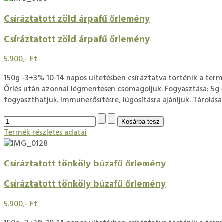
Csíráztatott zöld árpafű őrlemény
Csíráztatott zöld árpafű őrlemény
5.900,- Ft
150g -3+3% 10-14 napos ültetésben csíráztatva történik a term
Őrlés után azonnal légmentesen csomagoljuk. Fogyasztása: 5g ő
fogyaszthatjuk. Immunerősítésre, lúgosításra ajánljuk. Tárolása:
Termék részletes adatai
Csíráztatott tönköly búzafű őrlemény
Csíráztatott tönköly búzafű őrlemény
5.900,- Ft