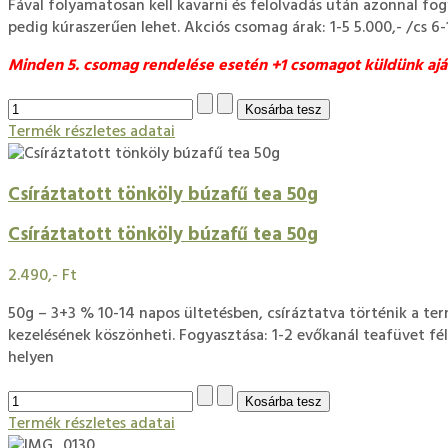
Fával folyamatosan kell kavarni és felolvadás után azonnal fog
pedig kúraszerűen lehet. Akciós csomag árak: 1-5 5.000,- /cs 6-1
Minden 5. csomag rendelése esetén +1 csomagot küldünk aj
Termék részletes adatai
Csíráztatott tönköly búzafű tea 50g
Csíráztatott tönköly búzafű tea 50g
2.490,- Ft
50g – 3+3 % 10-14 napos ültetésben, csíráztatva történik a t
kezelésének köszönheti. Fogyasztása: 1-2 evőkanál teafüvet fél l
helyen
Termék részletes adatai