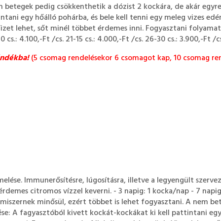
 betegek pedig csökkenthetik a dózist 2 kockára, de akár egyre i
intani egy hőálló pohárba, és bele kell tenni egy meleg vizes edé
izet lehet, sőt minél többet érdemes inni. Fogyasztani folyamat
0 cs.: 4.100,-Ft /cs. 21-15 cs.: 4.000,-Ft /cs. 26-30 cs.: 3.900,-Ft /c
ándékba!
(5 csomag rendelésekor 6 csomagot kap, 10 csomag ren
lése. Immunerősítésre, lúgosításra, illetve a legyengült szervez
érdemes citromos vízzel keverni. - 3 napig: 1 kocka/nap - 7 nap
lmiszernek minősül, ezért többet is lehet fogyasztani. A nem bet
tése: A fagyasztóból kivett kockát-kockákat ki kell pattintani eg