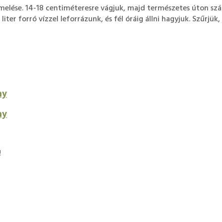
ermelése. 14-18 centiméteresre vágjuk, majd természetes úton s
iter forró vízzel leforrázunk, és fél óráig állni hagyjuk. Szűrjük
ny
ny
!