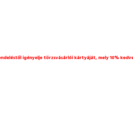
endeléstől igényelje törzsvásárlói kártyáját, mely 10% kedv