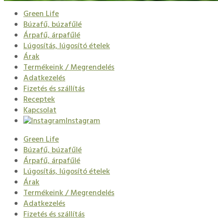
Green Life
Búzafű, búzafűlé
Árpafű, árpafűlé
Lúgosítás, lúgosító ételek
Árak
Termékeink / Megrendelés
Adatkezelés
Fizetés és szállítás
Receptek
Kapcsolat
Instagram
Green Life
Búzafű, búzafűlé
Árpafű, árpafűlé
Lúgosítás, lúgosító ételek
Árak
Termékeink / Megrendelés
Adatkezelés
Fizetés és szállítás