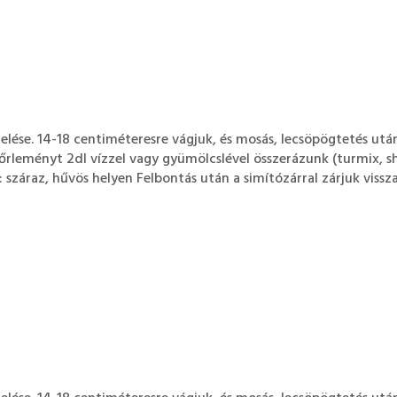
elése. 14-18 centiméteresre vágjuk, és mosás, lecsöpögtetés ut
rleményt 2dl vízzel vagy gyümölcslével összerázunk (turmix, sh
 száraz, hűvös helyen Felbontás után a simítózárral zárjuk vissza