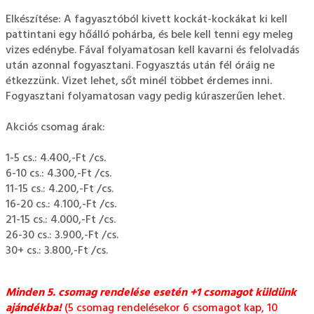
Elkészítése: A fagyasztóból kivett kockát-kockákat ki kell
pattintani egy hőálló pohárba, és bele kell tenni egy meleg
vizes edénybe. Fával folyamatosan kell kavarni és felolvadás
után azonnal fogyasztani. Fogyasztás után fél óráig ne
étkezzünk. Vizet lehet, sőt minél többet érdemes inni.
Fogyasztani folyamatosan vagy pedig kúraszerűen lehet.
Akciós csomag árak:
1-5 cs.: 4.400,-Ft /cs.
6-10 cs.: 4.300,-Ft /cs.
11-15 cs.: 4.200,-Ft /cs.
16-20 cs.: 4.100,-Ft /cs.
21-15 cs.: 4.000,-Ft /cs.
26-30 cs.: 3.900,-Ft /cs.
30+ cs.: 3.800,-Ft /cs.
Minden 5. csomag rendelése esetén +1 csomagot küldünk
ajándékba!
(5 csomag rendelésekor 6 csomagot kap, 10