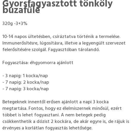
Gyorsfagyasztott tönköly
búzafűlé
320g -3+3%
10-14 napos ültetésben, csíráztatva történik a termelése.
Immunerősítésre, lúgosításra, illetve a legyengült szervezet
felerősítésére szolgál. Fagyasztóban tárolandó.
Fogyasztása: éhgyomorra ajánlott
- 3 napig: 1 kocka/nap
- 7 napig: 2 kocka/nap
- 7 napig: 3 kocka/nap
Betegeknek innentől erősen ajánlott a napi 3 kocka
megtartása. Fontos, hogy ez élelmiszernek minősül, ezért
többet is lehet fogyasztani. A nem betegek pedig
csökkenthetik a dózist 2 kockára, de akár egyre is, de rájuk is
érvényes a korlátlan fogyasztás lehetősége.