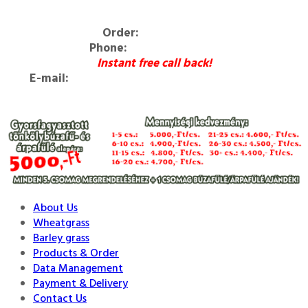
Order:
Webáruház
Phone:
06 30 / 278-5256
Instant free call back!
E-mail:
lackoegeszsegcentruma@gmail.com
About Us
Wheatgrass
Barley grass
Products & Order
Data Management
Payment & Delivery
Contact Us